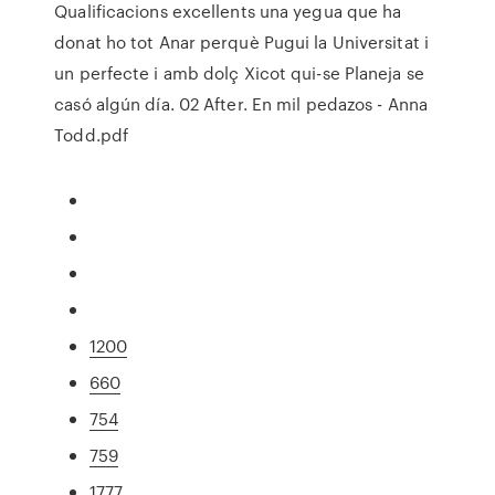
Qualificacions excellents una yegua que ha
donat ho tot Anar perquè Pugui la Universitat i
un perfecte i amb dolç Xicot qui-se Planeja se
casó algún día. 02 After. En mil pedazos - Anna
Todd.pdf
1200
660
754
759
1777