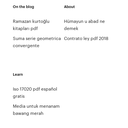
On the blog
About
Ramazan kurtoğlu
Hümayun u abad ne
kitapları pdf
demek
Suma serie geometrica
Contrato ley pdf 2018
convergente
Learn
Iso 17020 pdf español
gratis
Media untuk menanam
bawang merah