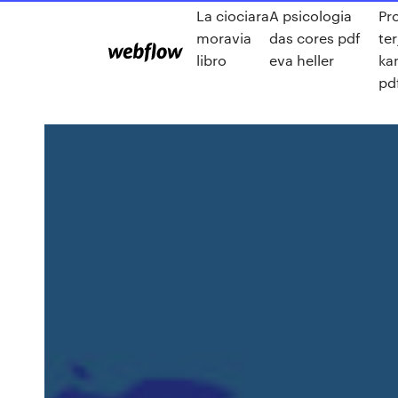
La ciociara
A psicologia
Pr
moravia
das cores pdf
te
libro
eva heller
ka
pd