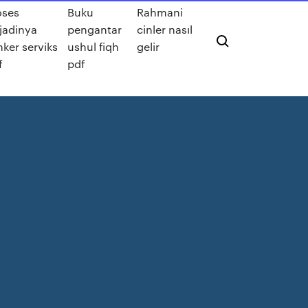
oses
Buku
Rahmani
rjadinya
pengantar
cinler nasıl
nker serviks
ushul fiqh
gelir
f
pdf